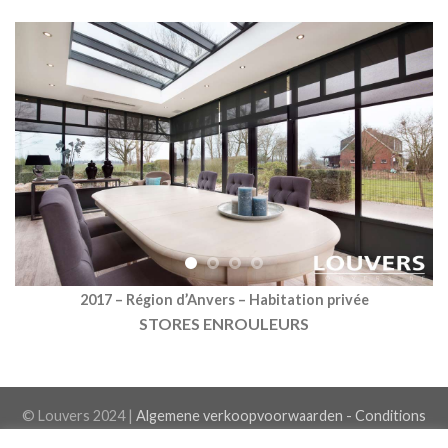
2017 – Région d’Anvers – Habitation privée
STORES ENROULEURS
© Louvers 2024 |
Algemene verkoopvoorwaarden - Conditions
générales de vente
-
// AdMax Web Design //