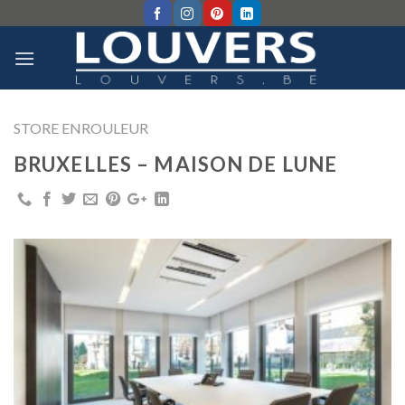
Skip
to
content
STORE ENROULEUR
BRUXELLES – MAISON DE LUNE